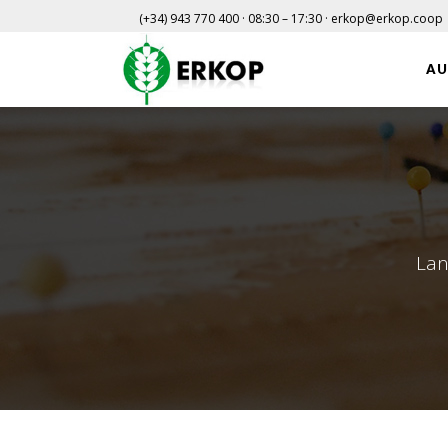
(+34) 943 770 400 · 08:30 – 17:30 · erkop@erkop.coop
AU
Lan