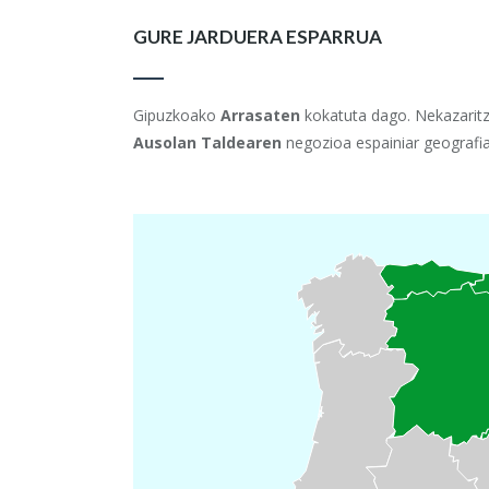
GURE JARDUERA ESPARRUA
Gipuzkoako
Arrasaten
kokatuta dago. Nekazaritz
Ausolan Taldearen
negozioa espainiar geografia