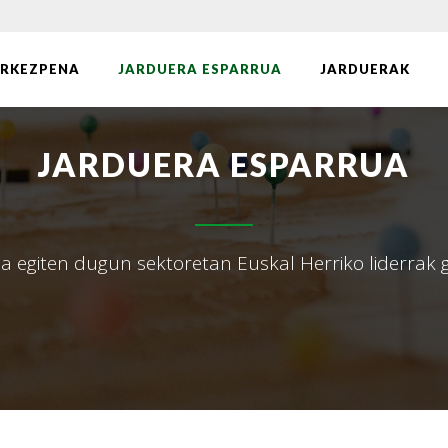
RKEZPENA
JARDUERA ESPARRUA
JARDUERAK
JARDUERA ESPARRUA
a egiten dugun sektoretan Euskal Herriko liderrak 