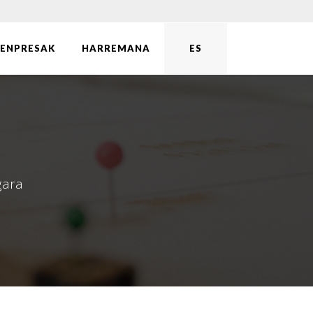
ENPRESAK
HARREMANA
ES
gara