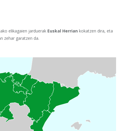
ako elikagaien jarduerak
Euskal Herrian
kokatzen dira, eta
n zehar garatzen da.