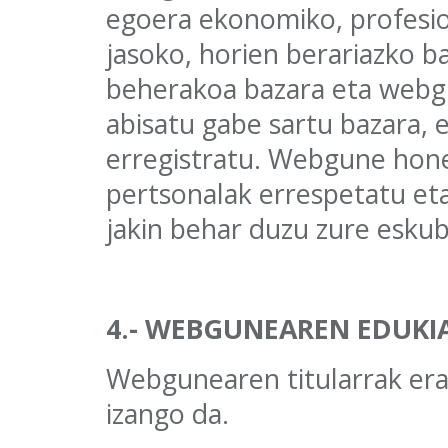
egoera ekonomiko, profesio
jasoko, horien berariazko b
beherakoa bazara eta webg
abisatu gabe sartu bazara, ez
erregistratu. Webgune hone
pertsonalak errespetatu eta z
jakin behar duzu zure esku
4.- WEBGUNEAREN EDUKI
Webgunearen titularrak erab
izango da.