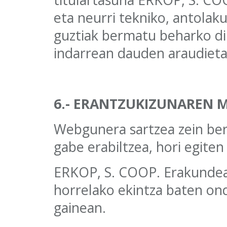
eta neurri tekniko, antolak
guztiak bermatu beharko di
indarrean dauden araudieta
6.- ERANTZUKIZUNAREN 
Webgunera sartzea zein ber
gabe erabiltzea, hori egite
ERKOP, S. COOP. Erakundeak
horrelako ekintza baten on
gainean.