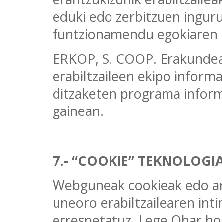
eduki edo zerbitzuen ingu
funtzionamendu egokiaren 
ERKOP, S. COOP. Erakundeak
erabiltzaileen ekipo inform
ditzaketen programa infor
gainean.
7.- “COOKIE” TEKNOLOGI
Webguneak cookieak edo ant
uneoro erabiltzailearen int
errespetatuz, Lege Ohar hon