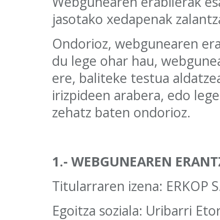
Webgunearen erabilerak es
jasotako xedapenak zalantza
Ondorioz, webgunearen erabi
du lege ohar hau, webgunea
ere, baliteke testua aldatz
irizpideen arabera, edo leg
zehatz baten ondorioz.
1.- WEBGUNEAREN ERANT
Titularraren izena: ERKOP 
Egoitza soziala: Uribarri Eto