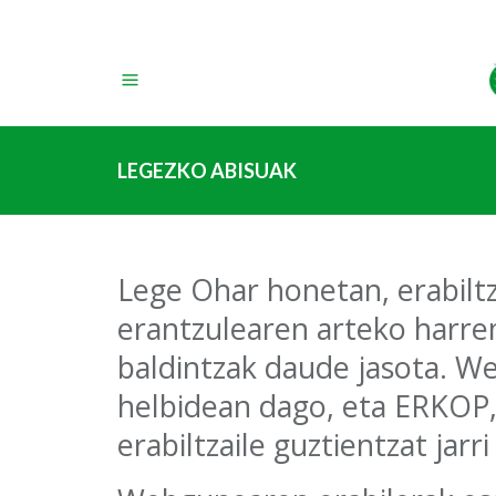
(+34) 943 770 400 
LEGEZKO ABISUAK
Lege Ohar honetan, erabilt
erantzulearen arteko harre
baldintzak daude jasota. 
helbidean dago, eta ERKOP
erabiltzaile guztientzat jarr