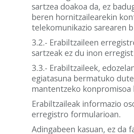
sartzea doakoa da, ez badug
beren hornitzailearekin ko
telekomunikazio sarearen b
3.2.- Erabiltzaileen erregi
sartzeak ez du inon erregis
3.3.- Erabiltzaileek, edozel
egiatasuna bermatuko dute
mantentzeko konpromisoa h
Erabiltzaileak informazio 
erregistro formularioan.
Adingabeen kasuan, ez da f