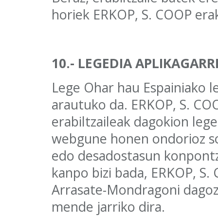
horiek ERKOP, S. COOP era
10.- LEGEDIA APLIKAGARR
Lege Ohar hau Espainiako le
arautuko da. ERKOP, S. CO
erabiltzaileak dagokion lege
webgune honen ondorioz so
edo desadostasun konpontzek
kanpo bizi bada, ERKOP, S. 
Arrasate-Mondragoni dagozk
mende jarriko dira.