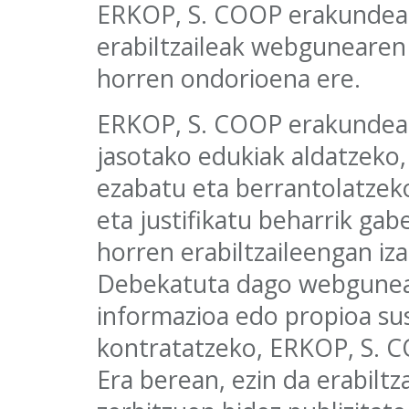
ERKOP, S. COOP erakundeak
erabiltzaileak webgunearen 
horren ondorioena ere.
ERKOP, S. COOP erakundea
jasotako edukiak aldatzeko,
ezabatu eta berrantolatzeko 
eta justifikatu beharrik gab
horren erabiltzaileengan iz
Debekatuta dago webgunea 
informazioa edo propioa sus
kontratatzeko, ERKOP, S. 
Era berean, ezin da erabiltz