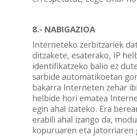
8.- NABIGAZIOA
Interneteko zerbitzariek dat
ditzakete, esaterako, IP helb
identifikatzeko balio ez dut
sarbide automatikoetan gor
bakarra Interneten zehar ib
helbide hori ematea Intern
egin ahal izateko. Era berea
erabili ahal izango da, mod
kopuruaren eta jatorriaren