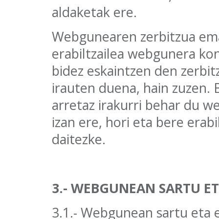
aldaketak ere.
Webgunearen zerbitzua em
erabiltzailea webgunera k
bidez eskaintzen den zerbit
irauten duena, hain zuzen. 
arretaz irakurri behar du 
izan ere, hori eta bere erab
daitezke.
3.- WEBGUNEAN SARTU ET
3.1.- Webgunean sartu eta 