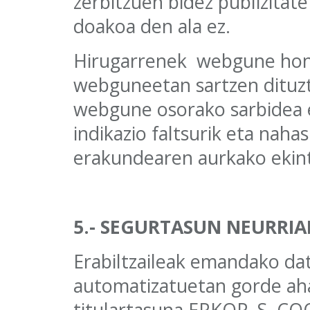
zerbitzuen bidez publizitate
doakoa den ala ez.
Hirugarrenek webgune hon
webguneetan sartzen dituzt
webgune osorako sarbidea 
indikazio faltsurik eta nah
erakundearen aurkako ekint
5.- SEGURTASUN NEURRIA
Erabiltzaileak emandako da
automatizatuetan gorde ahal
titulartasuna ERKOP, S. COO