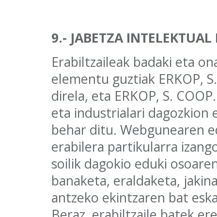
9.- JABETZA INTELEKTUAL
Erabiltzaileak badaki eta 
elementu guztiak ERKOP, S
direla, eta ERKOP, S. COOP.
eta industrialari dagozkion
behar ditu. Webgunearen e
erabilera partikularra izan
soilik dagokio eduki osoaren
banaketa, eraldaketa, jakin
antzeko ekintzaren bat eska
Beraz, erabiltzaile batek er