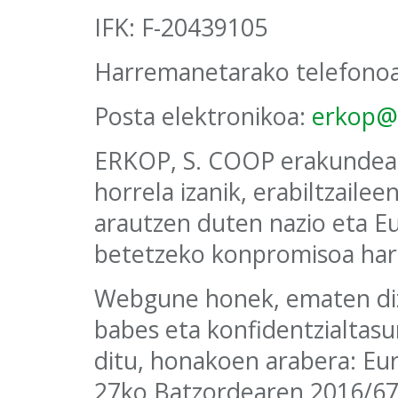
IFK: F-20439105
Harremanetarako telefono
Posta elektronikoa:
erkop@
ERKOP, S. COOP erakundea 
horrela izanik, erabiltzaile
arautzen duten nazio eta Eu
betetzeko konpromisoa har
Webgune honek, ematen diz
babes eta konfidentzialtas
ditu, honakoen arabera: Eu
27ko Batzordearen 2016/679