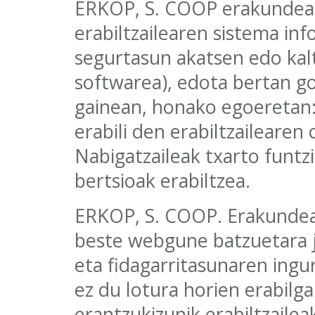
ERKOP, S. COOP erakundeak
erabiltzailearen sistema in
segurtasun akatsen edo kal
softwarea), edota bertan 
gainean, honako egoeretan
erabili den erabiltzailearen
Nabigatzaileak txarto funt
bertsioak erabiltzea.
ERKOP, S. COOP. Erakundeak
beste webgune batzuetara j
eta fidagarritasunaren ing
ez du lotura horien erabilg
erantzukizunik erabiltzailea