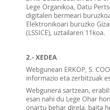
Lege Organikoa, Datu Perts
digitalen bermeari buruzkoa
Elektronikoari buruzko Giz
(LSSICE), uztailaren 11koa.
2.- XEDEA
Webgunean ERKOP, S. COO
informazio eta zerbitzuak esk
Webgunera sartzean, erabilt
esan nahi du Lege Ohar hon
onartu behar direla, baita 